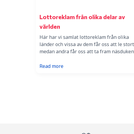
Lottoreklam från olika delar av
världen
Här har vi samlat lottoreklam från olika
länder och vissa av dem får oss att le stort
medan andra får oss att ta fram näsduken
:
Read more
Lottoreklam
från
olika
delar
av
världen