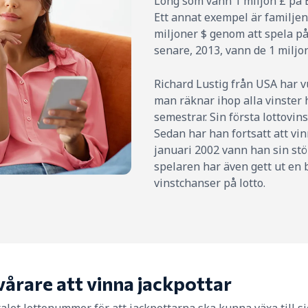
Long som vann 1 miljon £ på E
Ett annat exempel är familjen
miljoner $ genom att spela på
senare, 2013, vann de 1 miljon
Richard Lustig från USA har vu
man räknar ihop alla vinster 
semestrar. Sin första lottovins
Sedan har han fortsatt att vi
januari 2002 vann han sin st
spelaren har även gett ut en
vinstchanser på lotto.
vårare att vinna jackpottar
ntalet lottonummer för att jackpottarna ska kunna växa till si