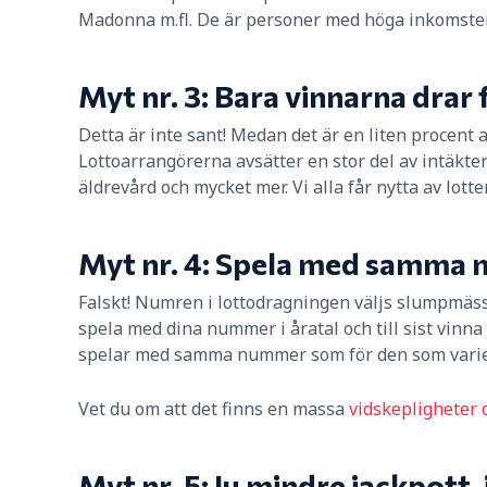
Madonna m.fl. De är personer med höga inkomster,
Myt nr. 3: Bara vinnarna drar 
Detta är inte sant! Medan det är en liten procent
Lottoarrangörerna avsätter en stor del av intäkter
äldrevård och mycket mer. Vi alla får nytta av lotte
Myt nr. 4: Spela med samma 
Falskt! Numren i lottodragningen väljs slumpmässi
spela med dina nummer i åratal och till sist vinna 
spelar med samma nummer som för den som varie
Vet du om att det finns en massa
vidskepligheter
Myt nr. 5: Ju mindre jackpott,