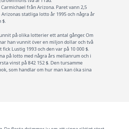
uroMillions två år i rad.
 Carmichael från Arizona. Paret vann 2,5
 Arizonas statliga lotto år 1995 och några år
 $.
nnit på olika lotterier ett antal gånger. Om
har han vunnit över en miljon dollar och två
t fick Lustig 1993 och den var på 10 000 $.
nna på lotto med några års mellanrum och i
örsta vinst på 842 152 $. Den tursamme
 bok, som handlar om hur man kan öka sina
g. De flesta drömmer ju om att vinna riktigt stort