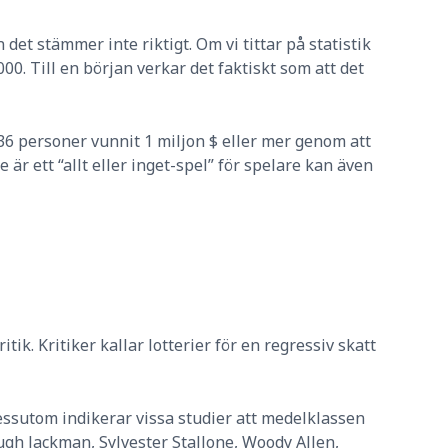
det stämmer inte riktigt. Om vi tittar på statistik
00. Till en början verkar det faktiskt som att det
6 personer vunnit 1 miljon $ eller mer genom att
är ett “allt eller inget-spel” för spelare kan även
tik. Kritiker kallar lotterier för en regressiv skatt
. Dessutom indikerar vissa studier att medelklassen
ugh Jackman, Sylvester Stallone, Woody Allen,