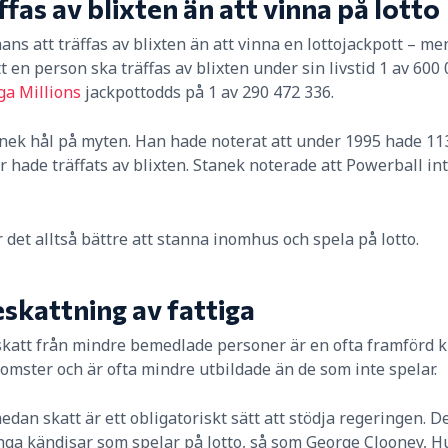
ffas av blixten än att vinna på lotto
ns att träffas av blixten än att vinna en lottojackpott – men 
en person ska träffas av blixten under sin livstid 1 av 600 0
a Millions
jackpottodds på 1 av 290 472 336.
ek hål på myten. Han hade noterat att under 1995 hade 113
ade träffats av blixten. Stanek noterade att Powerball inte 
 det alltså bättre att stanna inomhus och spela på lotto.
beskattning av fattiga
 skatt från mindre bemedlade personer är en ofta framförd kri
komster och är ofta mindre utbildade än de som inte spelar.
, medan skatt är ett obligatoriskt sätt att stödja regeringen
nga kändisar som spelar på lotto, så som George Clooney, H