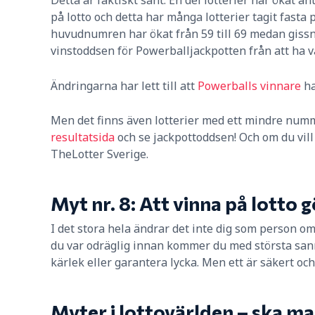
på lotto och detta har många lotterier tagit fasta
huvudnumren har ökat från 59 till 69 medan gissni
vinstoddsen för Powerballjackpotten från att ha var
Ändringarna har lett till att
Powerballs vinnare
ha
Men det finns även lotterier med ett mindre numme
resultatsida
och se jackpottoddsen! Och om du vill 
TheLotter Sverige.
Myt nr. 8: Att vinna på lotto g
I det stora hela ändrar det inte dig som person om
du var odräglig innan kommer du med största sanno
kärlek eller garantera lycka. Men ett är säkert o
Myter i lottovärlden – ska ma