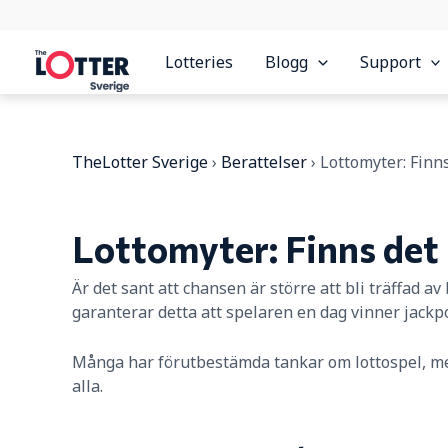
Skip
to
content
Lotteries
Blogg
Support
TheLotter Sverige
›
Berattelser
›
Lottomyter: Finn
Lottomyter: Finns det 
Är det sant att chansen är större att bli träffad av
garanterar detta att spelaren en dag vinner jackpo
Många har förutbestämda tankar om lottospel, men
alla.