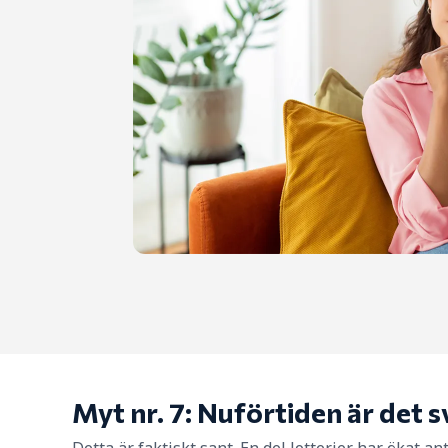
Myt nr. 7: Nuförtiden är det s
Detta är faktiskt sant. En del lotterier har ökat a