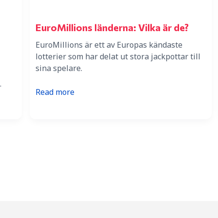
EuroMillions länderna: Vilka är de?
EuroMillions är ett av Europas kändaste
lotterier som har delat ut stora jackpottar till
sina spelare.
.
:
Read more
EuroMillions
länderna:
Vilka
är
de?