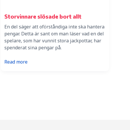
Storvinnare slösade bort allt
En del säger att oförståndiga inte ska hantera
pengar. Detta är sant om man läser vad en del
spelare, som har vunnit stora jackpottar, har
spenderat sina pengar på.
:
Read more
Storvinnare
slösade
bort
allt