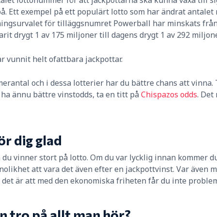
 på. Ett exempel på ett populärt lotto som har ändrat antal
ngsurvalet för tilläggsnumret Powerball har minskats från 
it drygt 1 av 175 miljoner till dagens drygt 1 av 292 miljone
r vunnit helt ofattbara jackpottar.
rantal och i dessa lotterier har du bättre chans att vinna.
ha ännu bättre vinstodds, ta en titt på
Chispazos odds
. Det
ör dig glad
 du vinner stort på lotto. Om du var lycklig innan kommer du 
likhet att vara det även efter en jackpottvinst. Var även 
ch det är att med den ekonomiska friheten får du inte proble
n tro på allt man hör?