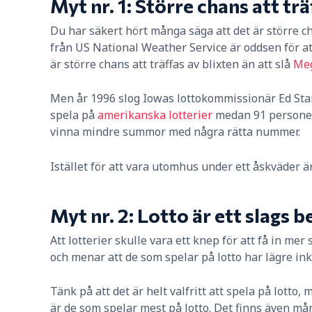
Myt nr. 1: Större chans att trä
Du har säkert hört många säga att det är större cha
från US National Weather Service är oddsen för att 
är större chans att träffas av blixten än att slå
Meg
Men år 1996 slog Iowas lottokommissionär Ed Stan
spela på
amerikanska lotterier
medan 91 personer h
vinna mindre summor med några rätta nummer.
Istället för att vara utomhus under ett åskväder är
Myt nr. 2: Lotto är ett slags 
Att lotterier skulle vara ett knep för att få in mer
och menar att de som spelar på lotto har lägre in
Tänk på att det är helt valfritt att spela på lotto
är de som spelar mest på lotto. Det finns även må