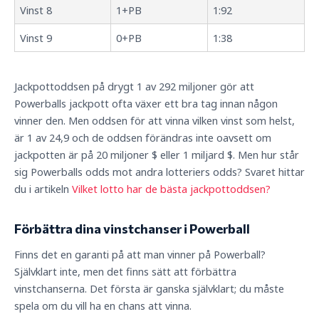
Vinst 8
1+PB
1:92
Vinst 9
0+PB
1:38
Jackpottoddsen på drygt 1 av 292 miljoner gör att
Powerballs jackpott ofta växer ett bra tag innan någon
vinner den. Men oddsen för att vinna vilken vinst som helst,
är 1 av 24,9 och de oddsen förändras inte oavsett om
jackpotten är på 20 miljoner $ eller 1 miljard $. Men hur står
sig Powerballs odds mot andra lotteriers odds? Svaret hittar
du i artikeln
Vilket lotto har de bästa jackpottoddsen?
Förbättra dina vinstchanser i Powerball
Finns det en garanti på att man vinner på Powerball?
Självklart inte, men det finns sätt att förbättra
vinstchanserna. Det första är ganska självklart; du måste
spela om du vill ha en chans att vinna.