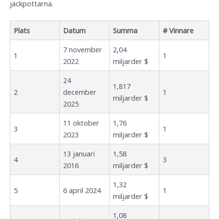
jackpottarna.
Plats
Datum
Summa
# Vinnare
7 november
2,04
1
1
2022
miljarder $
24
1,817
2
december
1
miljarder $
2025
11 oktober
1,76
3
1
2023
miljarder $
13 januari
1,58
4
3
2016
miljarder $
1,32
5
6 april 2024
1
miljarder $
1,08