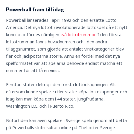
Powerball fram till idag
Powerball lanserades i april 1992 och den ersatte Lotto
America. Det nya lottot revolutionerade lottospel då ett nytt
koncept infördes nämligen
två lottotrummor
. I den första
lottotrumman fanns huvudnumren och i den andra
tilläggsnumret, som gjorde att antalet vinstkategorier blev
fler och jackpottarna större. Ännu en fördel med det nya
spelformatet var att spelarna behövde endast matcha ett
nummer för att få en vinst.
Femton stater deltog i den första lottodragningen. Allt
eftersom kunde spelare i fler stater köpa lottokuponger och
idag kan man köpa dem i 44 stater, Jungfruöarna,
Washington D.C. och i Puerto Rico.
Nuförtiden kan även spelare i Sverige spela genom att betta
på Powerballs slutresultat online på TheLotter Sverige.