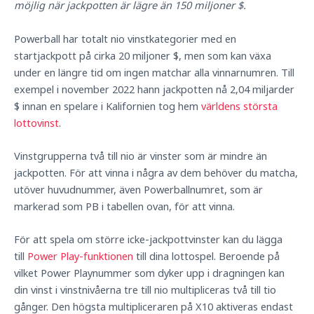
möjlig när jackpotten är lägre än 150 miljoner $.
Powerball har totalt nio vinstkategorier med en
startjackpott på cirka 20 miljoner $, men som kan växa
under en längre tid om ingen matchar alla vinnarnumren. Till
exempel i november 2022 hann jackpotten nå 2,04 miljarder
$ innan en spelare i Kalifornien tog hem
världens största
lottovinst
.
Vinstgrupperna två till nio är vinster som är mindre än
jackpotten. För att vinna i några av dem behöver du matcha,
utöver huvudnummer, även Powerballnumret, som är
markerad som PB i tabellen ovan, för att vinna.
För att spela om större icke-jackpottvinster kan du lägga
till
Power Play-funktionen
till dina lottospel. Beroende på
vilket Power Playnummer som dyker upp i dragningen kan
din vinst i vinstnivåerna tre till nio multipliceras två till tio
gånger. Den högsta multipliceraren på X10 aktiveras endast