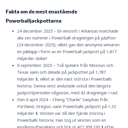
Fakta om de mest enastående
Powerballjackpottarna
24 december 2025 – En vinstott i Arkansas matchade
alla sex nummer i Powerball-dragningen på julafton
(24 december 2025), vilket gav den anonyma vinnaren
en julklapp i form av en Powerball-jackpott på 1,817
miljarder dollar!
6 september 2025 – Två spelare från Missouri och
Texas vann och delade på jackpotten på 1,787
miljarder $, vilket är den näst största i Powerballs
historia. Denna vinst avslutade också den längsta
jackpottperioden någonsin, med 42 dragningar i rad.
Den 6 april 2024 – Cheng “Charlie” Saephan från
Portland, Oregon, vann Powerballs jackpott på 1,32
miljarder $. Vinsten var då den fjärde största i
Powerballs historia. Han tog ut vinsten som en
engångsutbetalning och fick ut 422 309 193 $ efter