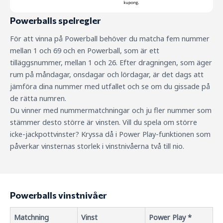
Powerballs spelregler
För att vinna på Powerball behöver du matcha fem nummer
mellan 1 och 69 och en Powerball, som är ett
tilläggsnummer, mellan 1 och 26. Efter dragningen, som äger
rum på måndagar, onsdagar och lördagar, är det dags att
jämföra dina nummer med utfallet och se om du gissade på
de rätta numren.
Du vinner med nummermatchningar och ju fler nummer som
stämmer desto större är vinsten. Vill du spela om större
icke-jackpottvinster? Kryssa då i Power Play-funktionen som
påverkar vinsternas storlek i vinstnivåerna två till nio.
Powerballs vinstnivåer
Matchning
Vinst
Power Play *