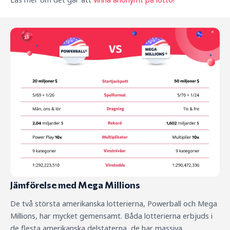
Jämförelse med Mega Millions
De två största amerikanska lotterierna, Powerball och Mega
Millions, har mycket gemensamt. Båda lotterierna erbjuds i
de flesta amerikanska delstaterna, de har massiva