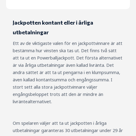
Jackpotten kontant eller i årliga
utbetalningar
Ett av de viktigaste valen för en jackpottvinnare är att
bestämma hur vinsten ska tas ut. Det finns två sätt
att ta ut en Powerballjackpott. Det första alternativet
är via årliga utbetalningar även kallad livränta. Det
andra sättet är att ta ut pengarna i en klumpsumma,
även kallad kontantsumma och engångssumma. I
stort sett alla stora jackpottvinnare väljer
engångsbeloppet trots att den är mindre än
livräntealternativet.
Om spelaren väljer att ta ut jackpotten i årliga
utbetalningar garanteras 30 utbetalningar under 29 år