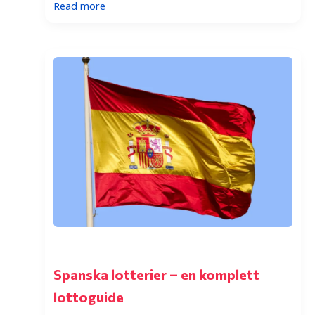
:
Read more
Brasilianska
lotterier:
den
kompletta
guiden
Spanska lotterier – en komplett
lottoguide