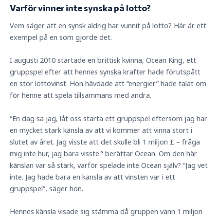
Varför vinner inte synska på lotto?
Vem säger att en synsk aldrig har vunnit på lotto? Här är ett
exempel på en som gjorde det.
I augusti 2010 startade en brittisk kvinna, Ocean King, ett
gruppspel efter att hennes synska krafter hade förutspått
en stor lottovinst. Hon hävdade att “energier” hade talat om
för henne att spela tillsammans med andra.
“En dag sa jag, låt oss starta ett gruppspel eftersom jag har
en mycket stark känsla av att vi kommer att vinna stort i
slutet av året. Jag visste att det skulle bli 1 miljon £ – fråga
mig inte hur, jag bara visste.” berättar Ocean. Om den här
känslan var så stark, varför spelade inte Ocean själv? “Jag vet
inte. Jag hade bara en känsla av att vinsten var i ett
gruppspel”, säger hon.
Hennes känsla visade sig stämma då gruppen vann 1 miljon