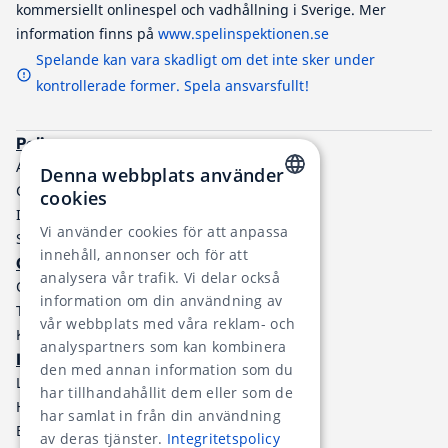
kommersiellt onlinespel och vadhållning i Sverige. Mer
information finns på
www.spelinspektionen.se
Spelande kan vara skadligt om det inte sker under
kontrollerade former. Spela ansvarsfullt!
Policyer
Användarvillkor
Denna webbplats använder
Cookie Policy
cookies
Integritetsmeddelande
SWEDISH
Vi använder cookies för att anpassa
Spela ansvarsfullt
RUSSIAN
innehåll, annonser och för att
Om
analysera vår trafik. Vi delar också
GERMAN
Om Oss
information om din användning av
TheLotter Affiliates
FRENCH
vår webbplats med våra reklam- och
Kontakta oss
analyspartners som kan kombinera
SPANISH
Information
den med annan information som du
Lottoresultat
PORTUGUESE
har tillhandahållit dem eller som de
Hjälpcenter
har samlat in från din användning
ROMANIAN
Betalningsmetoder
av deras tjänster.
Integritetspolicy