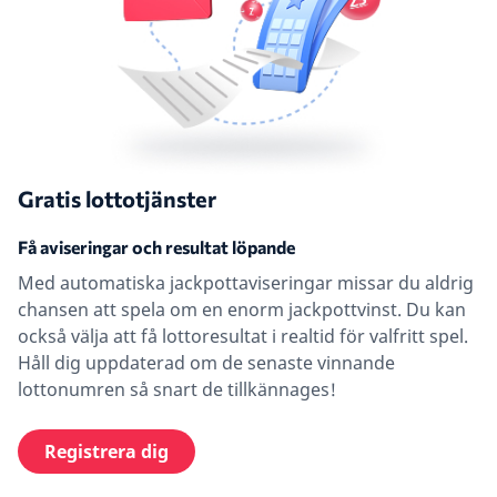
Gratis lottotjänster
Få aviseringar och resultat löpande
Med automatiska jackpottaviseringar missar du aldrig
chansen att spela om en enorm jackpottvinst. Du kan
också välja att få lottoresultat i realtid för valfritt spel.
Håll dig uppdaterad om de senaste vinnande
lottonumren så snart de tillkännages!
Registrera dig