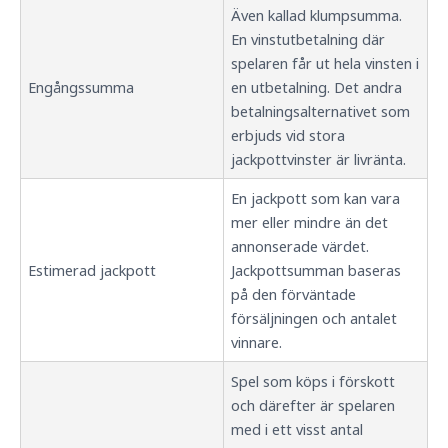
Även kallad klumpsumma.
En vinstutbetalning där
spelaren får ut hela vinsten i
Engångssumma
en utbetalning. Det andra
betalningsalternativet som
erbjuds vid stora
jackpottvinster är livränta.
En jackpott som kan vara
mer eller mindre än det
annonserade värdet.
Estimerad jackpott
Jackpottsumman baseras
på den förväntade
försäljningen och antalet
vinnare.
Spel som köps i förskott
och därefter är spelaren
med i ett visst antal