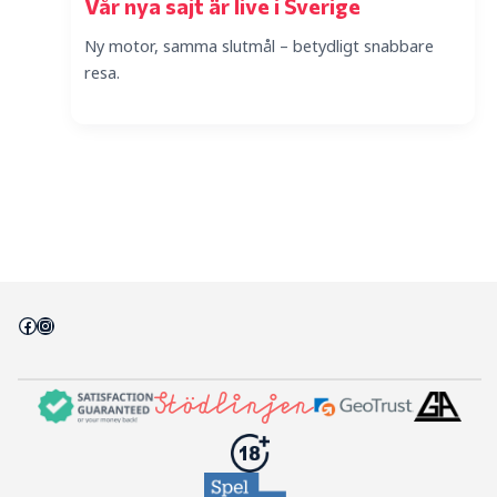
Vår nya sajt är live i Sverige
Ny motor, samma slutmål – betydligt snabbare
resa.
Facebook
Instagram