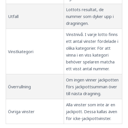
Lottots resultat, de
Utfall
nummer som dyker upp i
dragningen.
Vinstnivå. I varje lotto finns
ett antal vinster fördelade i
olika kategorier. För att
Vinstkategori
vinna i en viss kategori
behöver spelaren matcha
ett visst antal nummer.
Om ingen vinner jackpotten
Överrullning
förs jackpottsumman över
till nästa dragning.
Alla vinster som inte är en
Övriga vinster
jackpott. Dessa kallas även
för icke-jackpottvinster.