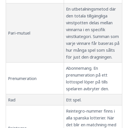
En utbetalningsmetod där
den totala tillgängliga
vinstpotten delas mellan
vinnarna i en specifik
Pari-mutuel
vinstkategori. Summan som
varje vinnare får baseras på
hur många spel som sålts
för just den dragningen.
Abonnemang. En
prenumeration på ett
Prenumeration
lottospel löper på tills
spelaren avbryter den.
Rad
Ett spel.
Reintegro-nummer finns i
alla spanska lotterier. När
det blir en matchning med
Reintegro