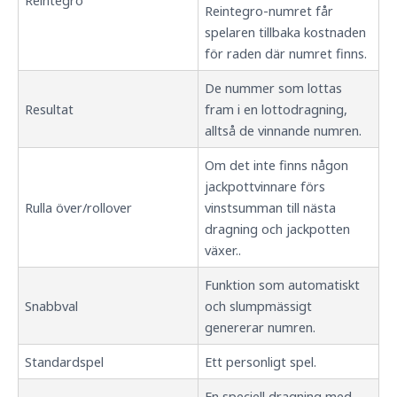
Reintegro-numret får
spelaren tillbaka kostnaden
för raden där numret finns.
De nummer som lottas
Resultat
fram i en lottodragning,
alltså de vinnande numren.
Om det inte finns någon
jackpottvinnare förs
Rulla över/rollover
vinstsumman till nästa
dragning och jackpotten
växer..
Funktion som automatiskt
Snabbval
och slumpmässigt
genererar numren.
Standardspel
Ett personligt spel.
En speciell dragning med