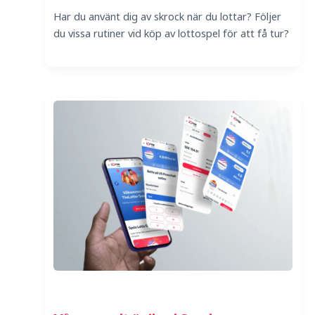
Har du använt dig av skrock när du lottar? Följer
du vissa rutiner vid köp av lottospel för att få tur?