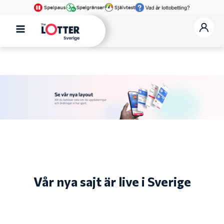
Skip
to
content
Main
Menu
Vår nya sajt är live i Sverige