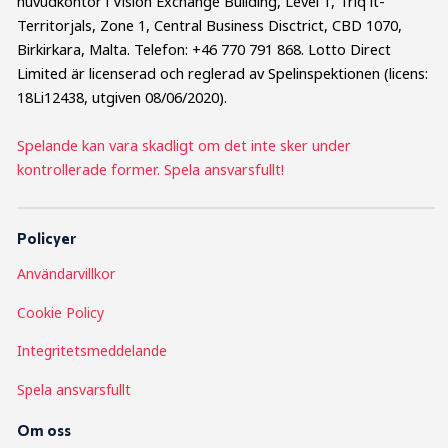
huvudkontor i Vision Exchange Building, Level 1, Triq it-
Territorjals, Zone 1, Central Business Disctrict, CBD 1070,
Birkirkara, Malta. Telefon: +46 770 791 868. Lotto Direct
Limited är licenserad och reglerad av Spelinspektionen (licens:
18Li12438, utgiven 08/06/2020).
Spelande kan vara skadligt om det inte sker under
kontrollerade former. Spela ansvarsfullt!
Policyer
Användarvillkor
Cookie Policy
Integritetsmeddelande
Spela ansvarsfullt
Om oss