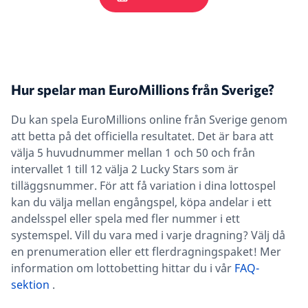
Hur spelar man EuroMillions från Sverige?
Du kan spela EuroMillions online från Sverige genom
att betta på det officiella resultatet. Det är bara att
välja 5 huvudnummer mellan 1 och 50 och från
intervallet 1 till 12 välja 2 Lucky Stars som är
tilläggsnummer. För att få variation i dina lottospel
kan du välja mellan engångspel, köpa andelar i ett
andelsspel eller spela med fler nummer i ett
systemspel. Vill du vara med i varje dragning? Välj då
en prenumeration eller ett flerdragningspaket! Mer
information om lottobetting hittar du i vår
FAQ-
sektion
.