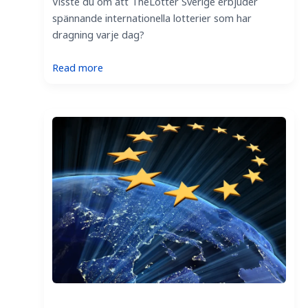
Visste du om att TheLotter Sverige erbjuder
spännande internationella lotterier som har
dragning varje dag?
:
Read more
Dagliga
lotterier
online