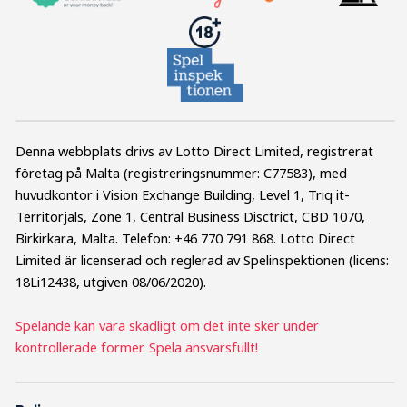
Denna webbplats drivs av Lotto Direct Limited, registrerat
företag på Malta (registreringsnummer: C77583), med
huvudkontor i Vision Exchange Building, Level 1, Triq it-
Territorjals, Zone 1, Central Business Disctrict, CBD 1070,
Birkirkara, Malta. Telefon: +46 770 791 868. Lotto Direct
Limited är licenserad och reglerad av Spelinspektionen (licens:
18Li12438, utgiven 08/06/2020).
Spelande kan vara skadligt om det inte sker under
kontrollerade former. Spela ansvarsfullt!