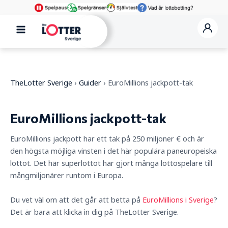
Skip
to
content
Main
Menu
TheLotter Sverige
›
Guider
›
EuroMillions jackpott-tak
EuroMillions jackpott-tak
EuroMillions jackpott har ett tak på 250 miljoner € och är
den högsta möjliga vinsten i det här populära paneuropeiska
lottot. Det här superlottot har gjort många lottospelare till
mångmiljonärer runtom i Europa.
Du vet väl om att det går att betta på
EuroMillions i Sverige
?
Det är bara att klicka in dig på TheLotter Sverige.