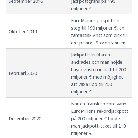
September 2016
jackpottgräns på 190
miljoner €.
EuroMillions jackpotten
steg till 190 miljoner €, en
Oktober 2019
fantastisk vinst som gick till
en spelare i Storbritannien.
Jackpottstrukturen
ändrades och man höjde
huvudvinsten initialt till 200
Februari 2020
miljoner € med möjlighet
att växa upp till 250
miljoner €.
När en fransk spelare vann
EuroMillions rekordjackpott
December 2020
på 200 miljoner € höjde
man jackpott-taket till 210
miljoner €.