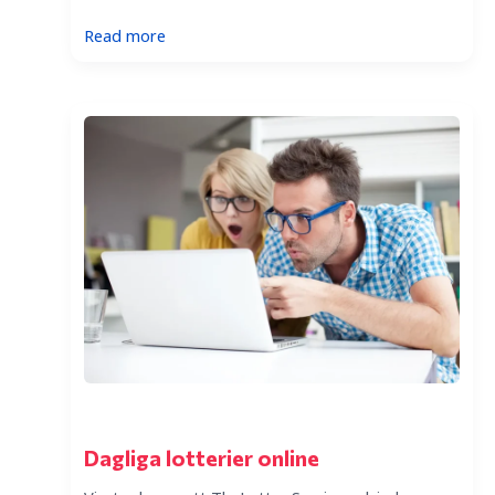
:
Read more
Vår
nya
sajt
är
live
i
Sverige
Dagliga lotterier online