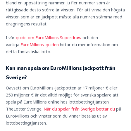
bland en uppsättning nummer. Ju fler nummer som är
rättgissade desto större är vinsten. För att vinna den högsta
vinsten som är en jackpott måste alla numren stämma med
dragningens resultat.
I vår
guide om EuroMillions Superdraw
och den
vanliga
EuroMillions-guiden
hittar du mer information om
detta fantastiska lotto.
Kan man spela om EuroMillions jackpott från
Sverige?
Oavsett om EuroMillions-jackpotten är 17 miljoner € eller
250 miljoner € är det alltid möjligt för svenska spelare att
spela på EuroMillions online hos lottobettingtjänsten
TheLotter Sverige.
När du spelar från Sverige bettar du
på
EuroMillions och vinster som du vinner betalas ut av
lottobettingtjänsten.