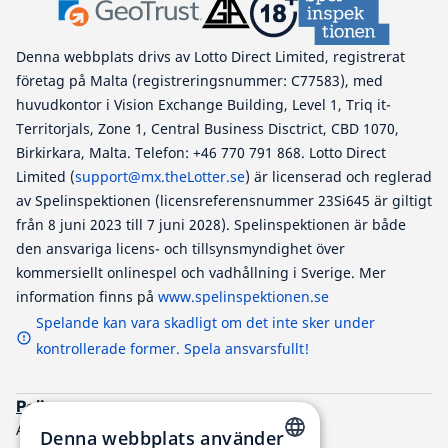
Denna webbplats drivs av Lotto Direct Limited, registrerat
företag på Malta (registreringsnummer: C77583), med
huvudkontor i Vision Exchange Building, Level 1, Triq it-
Territorjals, Zone 1, Central Business Disctrict, CBD 1070,
Birkirkara, Malta. Telefon: +46 770 791 868. Lotto Direct
Limited (
support@mx.theLotter.se
) är licenserad och reglerad
av Spelinspektionen (licensreferensnummer 23Si645 är giltigt
från 8 juni 2023 till 7 juni 2028). Spelinspektionen är både
den ansvariga licens- och tillsynsmyndighet över
kommersiellt onlinespel och vadhållning i Sverige. Mer
information finns på
www.spelinspektionen.se
Spelande kan vara skadligt om det inte sker under
kontrollerade former. Spela ansvarsfullt!
Policyer
Användarvillkor
Denna webbplats använder