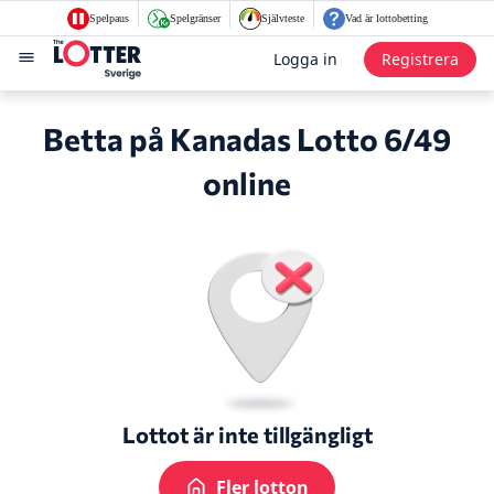
Spelpaus
Spelgränser
Självteste
Vad är lottobetting
Logga in
Registrera
Betta på Kanadas Lotto 6/49
online
Lottot är inte tillgängligt
Fler lotton