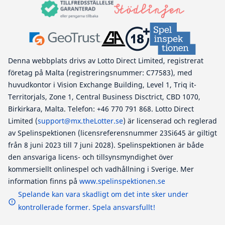
Denna webbplats drivs av Lotto Direct Limited, registrerat
företag på Malta (registreringsnummer: C77583), med
huvudkontor i Vision Exchange Building, Level 1, Triq it-
Territorjals, Zone 1, Central Business Disctrict, CBD 1070,
Birkirkara, Malta. Telefon: +46 770 791 868. Lotto Direct
Limited (
support@mx.theLotter.se
) är licenserad och reglerad
av Spelinspektionen (licensreferensnummer 23Si645 är giltigt
från 8 juni 2023 till 7 juni 2028). Spelinspektionen är både
den ansvariga licens- och tillsynsmyndighet över
kommersiellt onlinespel och vadhållning i Sverige. Mer
information finns på
www.spelinspektionen.se
Spelande kan vara skadligt om det inte sker under
kontrollerade former. Spela ansvarsfullt!