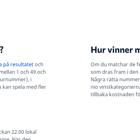
?
Hur vinner 
a på resultatet
och
Om du matchar de f
mellan 1 och 49 och
som dras fram i den 
turnummer), i
Några rätta nummer 
u kan spela med fler
nio vinstkategoriern
tillbaka kostnaden fö
kan 22.00 lokal
erige. När den