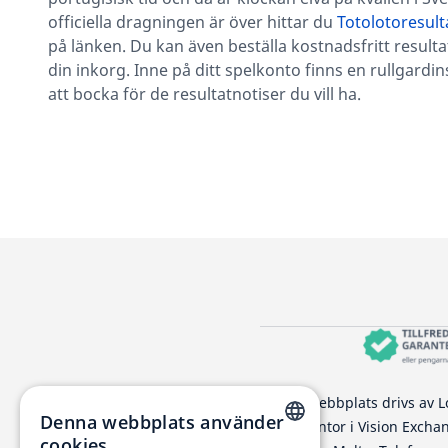
officiella dragningen är över hittar du
Totolotoresult
på länken. Du kan även beställa kostnadsfritt result
din inkorg. Inne på ditt spelkonto finns en rullgardin
att bocka för de resultatnotiser du vill ha.
Denna webbplats drivs av Lo
Denna webbplats använder
huvudkontor i Vision Exchang
cookies