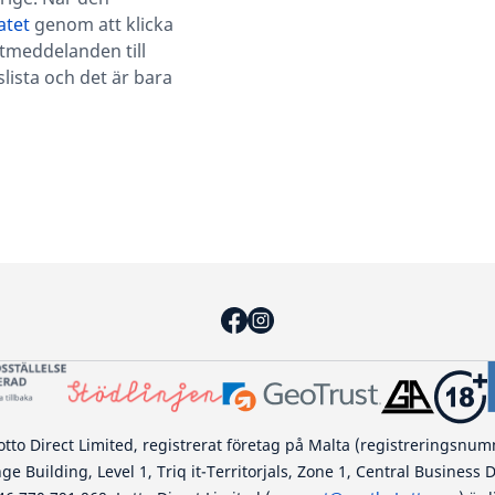
atet
genom att klicka
atmeddelanden till
slista och det är bara
tto Direct Limited, registrerat företag på Malta (registreringsnu
e Building, Level 1, Triq it-Territorjals, Zone 1, Central Business D