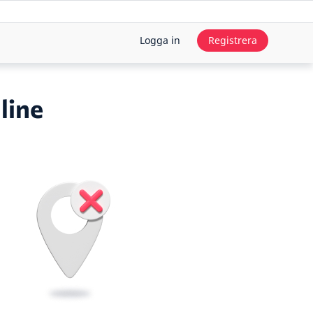
Logga in
Registrera
line