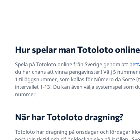
Hur spelar man Totoloto online
Spela på Totoloto online från Sverige genom att
bett
du har chans att vinna pengavinster! Välj 5 nummer 
1 tilläggsnummer, som kallas för Número da Sorte (
intervallet 1-13! Du kan även välja systemspel som d
nummer.
När har Totoloto dragning?
Totoloto har dragning på onsdagar och lördagar kloc
portugisisk tid och då är klockan elva på kvällen i Sv