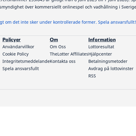
ynsmyndighet över kommersiellt onlinespel och vadhållning i Sverig
gt om det inte sker under kontrollerade former. Spela ansvarsfullt!
Policyer
Om
Information
Användarvillkor
Om Oss
Lottoresultat
Cookie Policy
TheLotter Affiliates
Hjälpcenter
Integritetsmeddelande
Kontakta oss
Betalningsmetoder
Spela ansvarsfullt
Avdrag på lottovinster
RSS