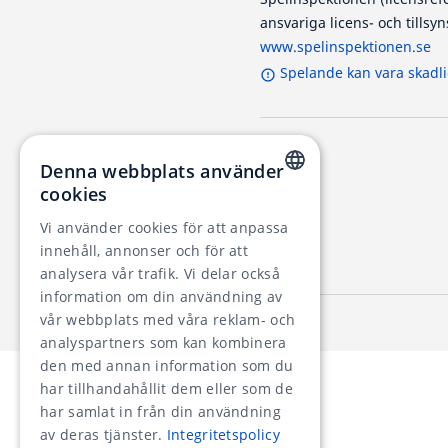
ansvariga licens- och tills
www.spelinspektionen.se
Spelande kan vara skadli
Denna webbplats använder
cookies
SWEDISH
Vi använder cookies för att anpassa
RUSSIAN
innehåll, annonser och för att
analysera vår trafik. Vi delar också
GERMAN
information om din användning av
FRENCH
vår webbplats med våra reklam- och
analyspartners som kan kombinera
SPANISH
den med annan information som du
PORTUGUESE
har tillhandahållit dem eller som de
har samlat in från din användning
ROMANIAN
av deras tjänster.
Integritetspolicy