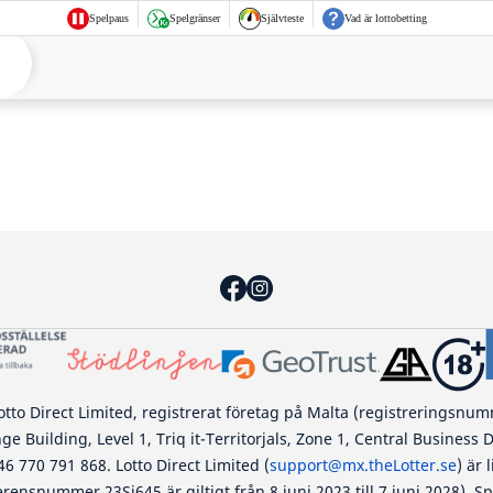
Spelpaus
Spelgränser
Självteste
Vad är lottobetting
tto Direct Limited, registrerat företag på Malta (registreringsnu
e Building, Level 1, Triq it-Territorjals, Zone 1, Central Business D
46 770 791 868. Lotto Direct Limited (
support@mx.theLotter.se
) är
erensnummer 23Si645 är giltigt från 8 juni 2023 till 7 juni 2028). 