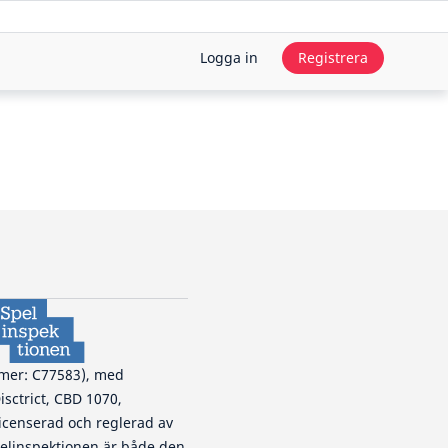
Logga in
Registrera
mmer: C77583), med
isctrict, CBD 1070,
 licenserad och reglerad av
Spelinspektionen är både den