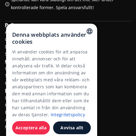
kontrollerade former. Spela ansvarsfullt!
Policyer
Användarvillkor
Denna webbplats använder
Cookie Policy
cookies
Integritetsmeddelande
SWEDISH
Vi använder cookies för att anpassa
Spela ansvarsfullt
RUSSIAN
innehåll, annonser och för att
Om
analysera vår trafik. Vi delar också
GERMAN
Om Oss
information om din användning av
TheLotter Affiliates
FRENCH
vår webbplats med våra reklam- och
Kontakta oss
analyspartners som kan kombinera
SPANISH
Information
den med annan information som du
Lottoresultat
PORTUGUESE
har tillhandahållit dem eller som de
Hjälpcenter
har samlat in från din användning
ROMANIAN
Betalningsmetoder
av deras tjänster.
Integritetspolicy
Avdrag på lottovinster
HUNGARIAN
RSS
Acceptera alla
Avvisa allt
THAI