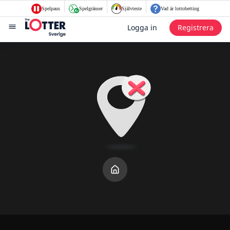
Spelpaus
Spelgränser
Självteste
Vad är lottobetting
Logga in
Registrera