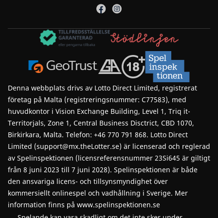
Denna webbplats drivs av Lotto Direct Limited, registrerat
företag på Malta (registreringsnummer: C77583), med
huvudkontor i Vision Exchange Building, Level 1, Triq it-
Territorjals, Zone 1, Central Business Disctrict, CBD 1070,
Birkirkara, Malta. Telefon: +46 770 791 868. Lotto Direct
Limited (
support@mx.theLotter.se
) är licenserad och reglerad
av Spelinspektionen (licensreferensnummer 23Si645 är giltigt
från 8 juni 2023 till 7 juni 2028). Spelinspektionen är både
den ansvariga licens- och tillsynsmyndighet över
kommersiellt onlinespel och vadhållning i Sverige. Mer
information finns på
www.spelinspektionen.se
Spelande kan vara skadligt om det inte sker under